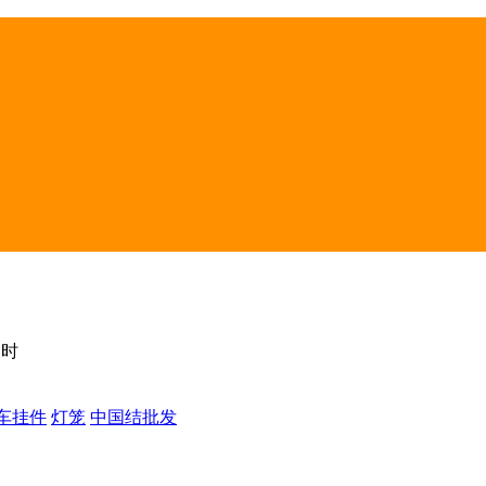
辰时
车挂件
灯笼
中国结批发