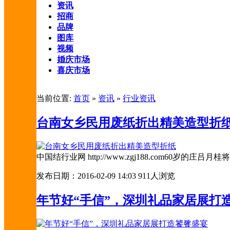
资讯
招商
品牌
图库
视频
婚庆市场
喜庆市场
当前位置:
首页
»
资讯
»
行业资讯
台南女乡民用废纸折出精美造型折
中国结行业网 http://www.zgj188.com
发布日期：2016-02-09 14:03
911人浏览
年节好“手信”，深圳礼品家居展打