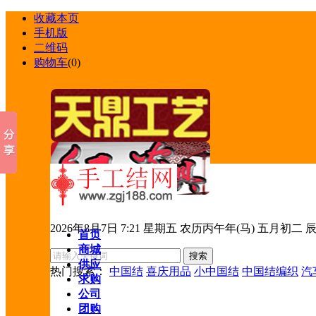
收藏本页
手机版
二维码
购物车
(
0
)
2026年8月7日 7:21 星期五 农历丙午年(马) 五月初二 
首页
商城
供应
热门搜索：
中国结
喜庆用品
小中国结
中国结编织
汽
求购
公司
团购