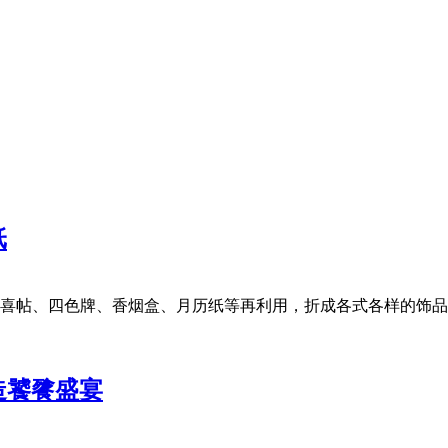
纸
60岁的庄吕月桂将喜帖、四色牌、香烟盒、月历纸等再利用，折成各式各样
造饕餮盛宴