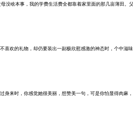
g我家在农村，父母没啥本事，我的学费生活费全都靠着家里面的那几亩薄
当人送来一份自己不喜欢的礼物，却仍要装出一副极欣慰感激的神态时，个中
妻子梳妆完毕，转过身来时，你感觉她很美丽，想赞美一句，可是你怕显得肉