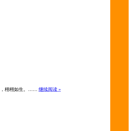
的饰品，栩栩如生。……
继续阅读 »