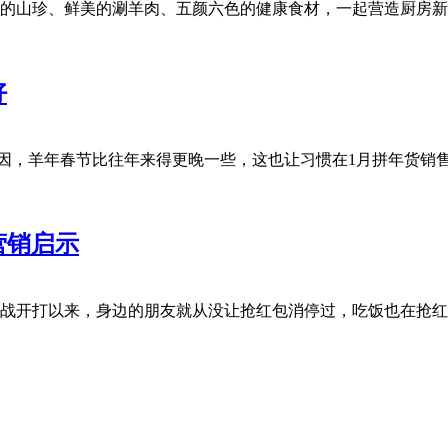
金黄的鲍鱼、滋养的山珍、鲜美的涮羊肉、五颜六色的健康食材，一起营造厨
好
因为闰九月的原因，羊年春节比往年来得更晚一些，这也让习惯在1月拼年
营销启示
自从微信的红包大战开打以来，身边的朋友就从没让抢红包消停过，吃饭也在