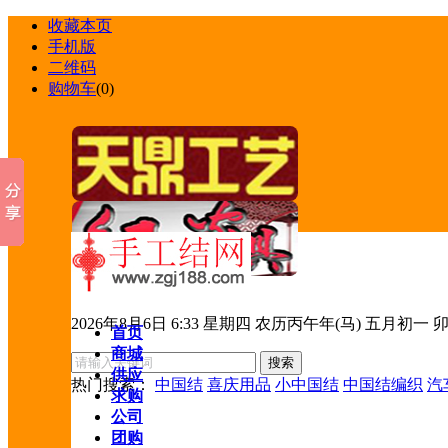
收藏本页
手机版
二维码
购物车
(
0
)
2026年8月6日 6:33 星期四 农历丙午年(马) 五月初一 
首页
商城
供应
热门搜索：
中国结
喜庆用品
小中国结
中国结编织
汽
求购
公司
团购