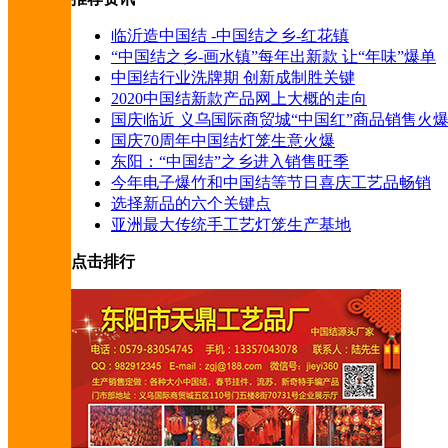
临沂造中国结 -中国结之乡-红花镇
“中国结之乡-画水镇”每年出新款 让“年味”爆单
中国结行业洗牌期 创新成制胜关键
2020中国结新款产品网上大概的走向
国庆临近 义乌国际商贸城“中国红”商品销售火
国庆70周年中国结灯笼生意火爆
东阳：“中国结”之乡进入销售旺季
今年电子爆竹和中国结等节日喜庆工艺品畅销
选择新品的六个关键点
亚洲最大传统手工艺灯笼生产基地
点击排行