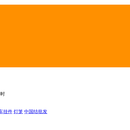
卯时
车挂件
灯笼
中国结批发