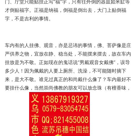
门、厅堂只能贴挂正写“福”字，只有往外倒的器皿如米缸等
才倒贴福字。正福是纳福，倒福是倒出去，大门上贴倒福
字，不是吉利的事情。
车内有的人挂佛、观音，亦是忌讳的事情，佛、菩萨像是庄
严供养之物，宜放在静、稳当处，不能摆来摆去，故在车内
挂放是为不敬。正如现在的鬼话说“男戴观音女戴佛”，误导
多少人！因为佩戴的人要上厕所、洗澡，不可能随时摘下
来，是大不敬。谁见过真正的和尚戴什么像了？车内最好不
要挂什么像，当然崇尚佛教的朋友可以放念珠（有檀香味，