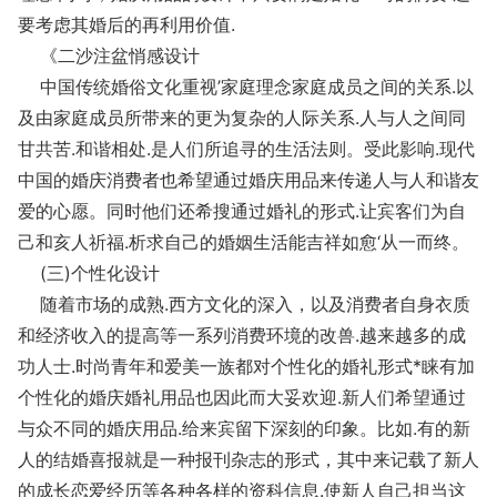
要考虑其婚后的再利用价值.
《二沙注盆悄感设计
中国传统婚俗文化重视’家庭理念家庭成员之间的关系.以
及由家庭成员所带来的更为复杂的人际关系.人与人之间同
甘共苦.和谐相处.是人们所追寻的生活法则。受此影响.现代
中国的婚庆消费者也希望通过婚庆用品来传递人与人和谐友
爱的心愿。同时他们还希搜通过婚礼的形式.让宾客们为自
己和亥人祈福.析求自己的婚姻生活能吉祥如愈‘从一而终。
(三)个性化设计
随着市场的成熟.西方文化的深入，以及消费者自身衣质
和经济收入的提高等一系列消费环境的改兽.越来越多的成
功人士.时尚青年和爱美一族都对个性化的婚礼形式*睐有加
个性化的婚庆婚礼用品也因此而大妥欢迎.新人们希望通过
与众不同的婚庆用品.给来宾留下深刻的印象。比如.有的新
人的结婚喜报就是一种报刊杂志的形式，其中来记载了新人
的成长恋爱经历等各种各样的资科信息.使新人自己担当这